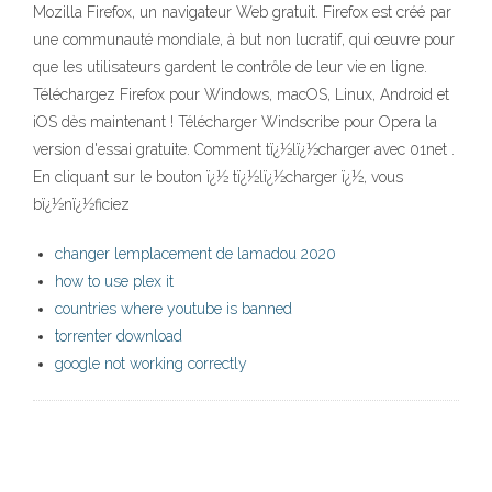
Mozilla Firefox, un navigateur Web gratuit. Firefox est créé par
une communauté mondiale, à but non lucratif, qui œuvre pour
que les utilisateurs gardent le contrôle de leur vie en ligne.
Téléchargez Firefox pour Windows, macOS, Linux, Android et
iOS dès maintenant ! Télécharger Windscribe pour Opera la
version d'essai gratuite. Comment tï¿½lï¿½charger avec 01net .
En cliquant sur le bouton ï¿½ tï¿½lï¿½charger ï¿½, vous
bï¿½nï¿½ficiez
changer lemplacement de lamadou 2020
how to use plex it
countries where youtube is banned
torrenter download
google not working correctly